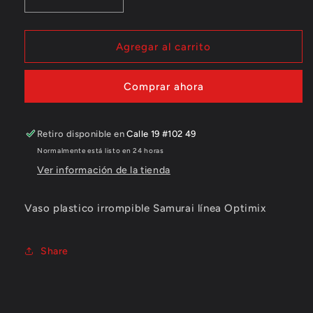
Reducir
Aumentar
cantidad
cantidad
para
para
Vaso
Vaso
Agregar al carrito
plastico
plastico
irrompible
irrompible
Comprar ahora
Optimix/Samurai
Optimix/Samurai
Retiro disponible en
Calle 19 #102 49
Normalmente está listo en 24 horas
Ver información de la tienda
Vaso plastico irrompible Samurai línea Optimix
Share