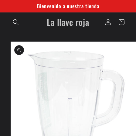
Ir
Bienvenido a nuestra tienda
directamente
al contenido
Iniciar
La llave roja
Carrito
sesión
Ir
directamente
a la
información
del producto