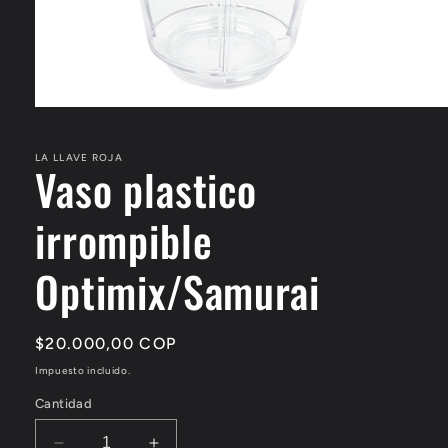
Abrir
elemento
multimedia
1
LA LLAVE ROJA
Vaso plastico
en
una
ventana
irrompible
modal
Optimix/Samurai
Precio
$20.000,00 COP
habitual
Impuesto incluido.
Cantidad