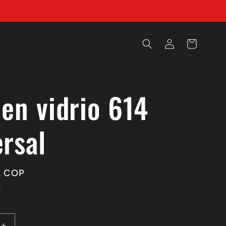
Iniciar
Carrito
sesión
 en vidrio 614
ersal
0 COP
.