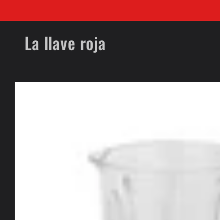
Ir
directamente
al contenido
La llave roja
Ir
directamente
a la
información
del producto