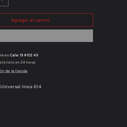
Aumentar
cantidad
para
Vaso
Agregar al carrito
en
vidrio
614
universal
ble en
Calle 19 #102 49
tá listo en 24 horas
ón de la tienda
 Universal linea 614