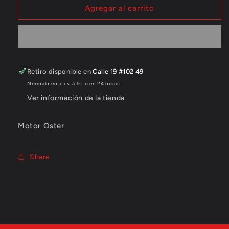
Motor
Motor
Agregar al carrito
de
de
licuadora
licuadora
Oster
Oster
Retiro disponible en
Calle 19 #102 49
Normalmente está listo en 24 horas
Ver información de la tienda
Motor Oster
Share