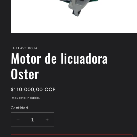
Abrir
elemento
multimedia
1
LA LLAVE ROJA
Motor de licuadora
en
una
ventana
Oster
modal
Precio
$110.000,00 COP
habitual
Impuesto incluido.
Cantidad
Reducir
Aumentar
cantidad
cantidad
para
para