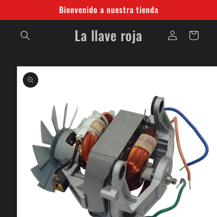
Ir
Bienvenido a nuestra tienda
directamente
al contenido
Iniciar
La llave roja
Carrito
sesión
Ir
directamente
a la
información
del producto